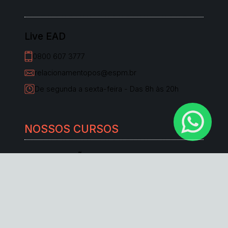
Live EAD
0800 607 3777
relacionamentopos@espm.br
De segunda a sexta-feira - Das 8h às 20h
NOSSOS CURSOS
GRADUAÇÃO
Administração
Ciência de Dados e Negócios
Ciências Sociais e do Consumo
Cinema e Audiovisual