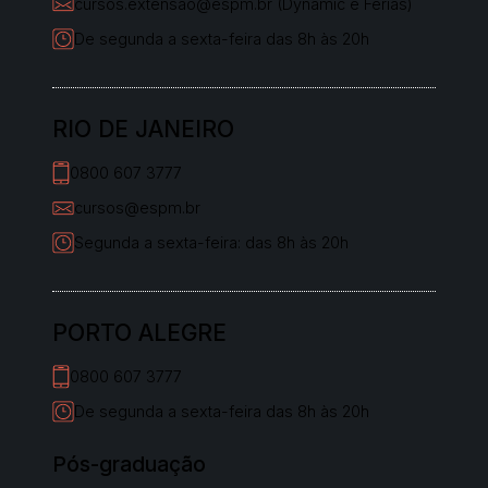
cursos.extensao@espm.br (Dynamic e Férias)
De segunda a sexta-feira das 8h às 20h
RIO DE JANEIRO
0800 607 3777
cursos@espm.br
Segunda a sexta-feira: das 8h às 20h
PORTO ALEGRE
0800 607 3777
De segunda a sexta-feira das 8h às 20h
Pós-graduação