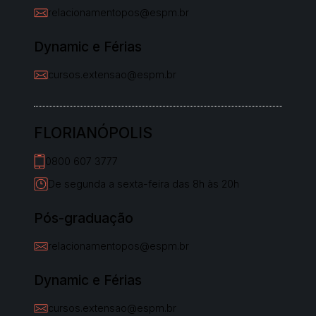
relacionamentopos@espm.br
Dynamic e Férias
cursos.extensao@espm.br
FLORIANÓPOLIS
0800 607 3777
De segunda a sexta-feira das 8h às 20h
Pós-graduação
relacionamentopos@espm.br
Dynamic e Férias
cursos.extensao@espm.br